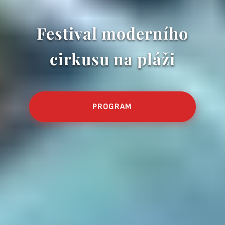
Festival moderního
cirkusu na pláži
PROGRAM